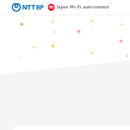
NTTBP
Japan Wi