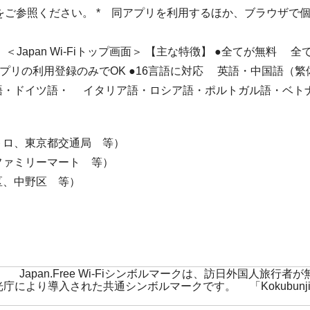
et/jcfw/）をご参照ください。 * 同アプリを利用するほか、ブラウザ
＜Japan Wi-Fiトップ画面＞
【主な特徴】 ●全てが無料 全
プリの利用登録のみでOK ●16言語に対応 英語・中国語（
・ドイツ語・ イタリア語・ロシア語・ポルトガル語・ベトナ
ロ、東京都交通局 等）
ァミリーマート 等）
、中野区 等）
Japan.Free Wi-Fiシンボルマークは、訪日外国人旅
導入された共通シンボルマークです。 「Kokubunji City