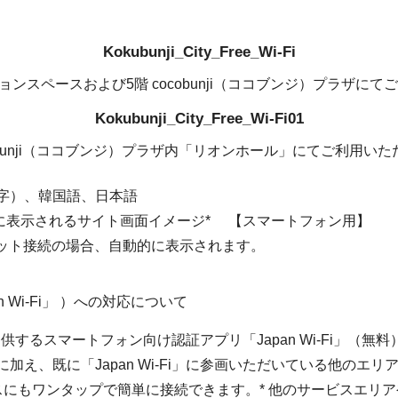
Kokubunji_City_Free_Wi-Fi
ョンスペースおよび5階 cocobunji（ココブンジ）プラザに
Kokubunji_City_Free_Wi-Fi01
cobunji（ココブンジ）プラザ内「リオンホール」にてご利用い
体字）、韓国語、日本語
続後自動的に表示されるサイト画面イメージ* 【スマ
のインターネット接続の場合、自動的に表示されます。
Japan Wi-Fi」 ）への対応について
i」はNTTBPが提供するスマートフォン向け認証アプリ「Japan Wi-
i」の提供エリアに加え、既に「Japan Wi-Fi」に参画いただいてい
スにもワンタップで簡単に接続できます。* 他のサービスエリア