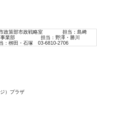
ること 国分寺市政策部市政戦略室 担当：島﨑
 NTT東日本 東京事業部 担当：野澤・勝川
当：栁田・石塚 03-6810-2706
ブンジ）プラザ