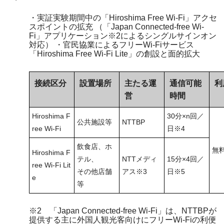
・実証実験期間中の「Hiroshima Free Wi-Fi」アクセ
スポイントの拡充 （「Japan Connected-free Wi-
Fi」アプリケーション※2によるシングルサインオン
対応） ・官民協業によるフリーWi-Fiサービス
「Hiroshima Free Wi-Fi Lite」の創設と面的拡大
接続区分
設置場所
主たる運
通信可能
利
営
時間
Hiroshima F
30分×n回／
公共施設等
NTTBP
ree Wi-Fi
日※4
飲食店、ホ
無
Hiroshima F
テル、
NTTメディ
15分×4回／
ree Wi-Fi Lit
その他店舗
アス※3
日※5
e
等
※2 「Japan Connected-free Wi-Fi」は、NTTBPが
提供する主に外国人観光客向けにフリーWi-Fiの利便