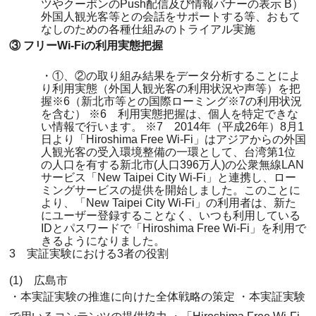
ツやクーポンのPush配信及び情報バナーの表示 B）
外国人観光客等との会話をサポートする等、おもて
なしのための各種仕組みのトライアル実施
③ フリーWi-Fiの利用実態把握
・①、②の取り組み結果をデータ分析することによ
り利用実態（外国人観光客の利用状況や声等）を把
握※6（新北市等との国際ローミング※7の利用状況
を含む） ※6 利用実態把握は、個人を特定できな
い情報で行います。 ※7 2014年（平成26年）8月1
日より「Hiroshima Free Wi-Fi」はアジアからの外国
人観光客の受入環境整備の一環として、台湾第1位
の人口を有する新北市(人口396万人)の公衆無線LAN
サービス「New Taipei City Wi-Fi」と連携し、ロー
ミングサービスの提供を開始しました。このことに
より、「New Taipei City Wi-Fi」の利用者は、新た
にユーザー登録することなく、いつも利用している
IDとパスワードで「Hiroshima Free Wi-Fi」を利用で
きるようになりました。
3 実証実験における3者の役割
(1) 広島市
・本実証実験の推進に向けた全体戦略の策定 ・本実証実験