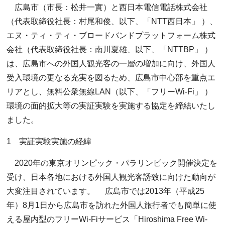
広島市（市長：松井一實）と西日本電信電話株式会社
（代表取締役社長：村尾和俊、以下、「NTT西日本」 ）、
エヌ・ティ・ティ・ブロードバンドプラットフォーム株式
会社（代表取締役社長：南川夏雄、以下、「NTTBP」 ）
は、広島市への外国人観光客の一層の増加に向け、外国人
受入環境の更なる充実を図るため、広島市中心部を重点エ
リアとし、無料公衆無線LAN（以下、「フリーWi-Fi」 ）
環境の面的拡大等の実証実験を実施する協定を締結いたし
ました。
1 実証実験実施の経緯
2020年の東京オリンピック・パラリンピック開催決定を
受け、日本各地における外国人観光客誘致に向けた動向が
大変注目されています。 広島市では2013年（平成25
年）8月1日から広島市を訪れた外国人旅行者でも簡単に使
える屋内型のフリーWi-Fiサービス「Hiroshima Free Wi-