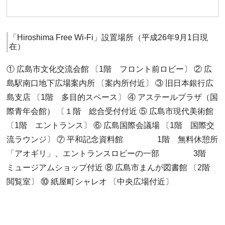
「Hiroshima Free Wi-Fi」設置場所（平成26年9月1日現
在）
① 広島市文化交流会館 〔1階 フロント前ロビー〕 ② 広
島駅南口地下広場案内所 〔案内所付近〕 ③ 旧日本銀行広
島支店 〔1階 多目的スペース〕 ④ アステールプラザ（国
際青年会館） 〔１階 総合受付付近 ⑤ 広島市現代美術館
〔1階 エントランス〕 ⑥ 広島国際会議場 〔1階 国際交
流ラウンジ〕 ⑦ 平和記念資料館 1階 無料休憩所
「アオギリ」、エントランスロビーの一部 3階
ミュージアムショップ付近 ⑧ 広島市まんが図書館 〔2階
閲覧室〕 ⑩ 紙屋町シャレオ 〔中央広場付近〕