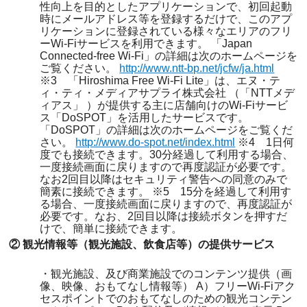
性向上を目的としたアプリケーションで、初回起動
時にメールアドレス等を登録するだけで、このアプ
リケーションに登録されている様々なエリアのフリ
ーWi-Fiサービスを利用できます。 「Japan
Connected-free Wi-Fi」の詳細は次のホームページを
ご覧ください。
http://www.ntt-bp.net/jcfw/ja.html
※3 「Hiroshima Free Wi-Fi Lite」は、エヌ・テ
ィ・ティ・メディアサプライ株式会社 （「NTTメデ
ィアス」 ）が提供する主に店舗向けのWi-Fiサービ
ス「DoSPOT」を活用したサービスです。
「DoSPOT」の詳細は次のホームページをご覧くだ
さい。
http://www.do-spot.net/index.html
※4 1日何
度でも接続できます。30分経過して利用する場合、
一度接続画面に戻りますので再度認証が必要です。
なお2回目以降はセキュリティ警告への同意のみで
簡素に接続できます。 ※5 15分を経過して利用す
る場合、一度接続画面に戻りますので、再度認証が
必要です。なお、2回目以降は接続ボタンを押すだ
けで、簡単に接続できます。
② 観光情報等（観光施設、飲食店等）の提供サービス
・観光施設、及び商業施設でのコンテンツ提供（画
像、映像、おもてなし情報等） A）フリーWi-Fiアク
セスポイントでのおもてなしのための観光コンテン