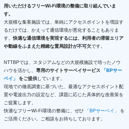
⽤いただけるフリーWi-Fi環境の整備に取り組んでいま
す。
⼤規模な集客施設では、単純にアクセスポイントを増設す
るだけでは、かえって通信環境が悪化することもありま
す。
快適な通信環境を実現するには、利⽤者の滞留エリア
や動線をふまえた精緻な置局設計が不可⽋
です。
NTTBPでは、スタジアムなどの⼤規模施設で培ったノウ
ハウを活かし、
専⽤のサイトサーベイサービス
「BPサー
ベイ」
をご提供
しています。
現地での徹底調査に基づいた、最適なアクセスポイント配
置や電波出⼒の設定など、課題に応じた具体的な改善策を
ご提案します。
快適なフリーWi-Fi環境の整備に、ぜひ
「BPサーベイ」
を
ご活⽤ください。ご相談をお待ちしております。