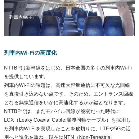
列車内Wi-Fiの高度化
NTTBPは新幹線をはじめ、⽇本全国の多くの列⾞内Wi-Fi
を提供しています。
列⾞内Wi-Fiの課題は、⾼速⼤容量通信に不可⽋な光回線
を直接引き込めない点です。そのため、エントランス回線
となる無線通信をいかに⾼速化するかが鍵となります。
NTTBPでは、まだモバイル回線が脆弱だった時代に
LCX（Leaky Coaxial Cable:漏洩同軸ケーブル）を採⽤し
た列⾞内Wi-Fiを実現したことを皮切りに、LTEや5Gの活
用へと進化を重ね、現在はNTN（Non-Terrestrial