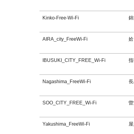
Kinko-Free-Wi-Fi
錦
AIRA_city_FreeWi-Fi
姶
IBUSUKI_CITY_FREE_Wi-Fi
指
Nagashima_FreeWi-Fi
長
SOO_CITY_FREE_Wi-Fi
曽
Yakushima_FreeWi-Fi
屋