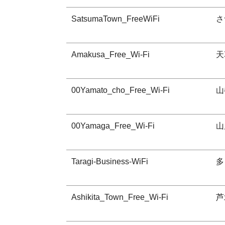
SatsumaTown_FreeWiFi
さ
Amakusa_Free_Wi-Fi
天
00Yamato_cho_Free_Wi-Fi
山
00Yamaga_Free_Wi-Fi
山
Taragi-Business-WiFi
多
Ashikita_Town_Free_Wi-Fi
芦