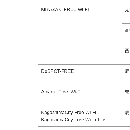
MIYAZAKI FREE Wi-Fi
え
高
西
DoSPOT-FREE
鹿
Amami_Free_Wi-Fi
奄
KagoshimaCity-Free-Wi-Fi
鹿
KagoshimaCity-Free-Wi-Fi-Lite