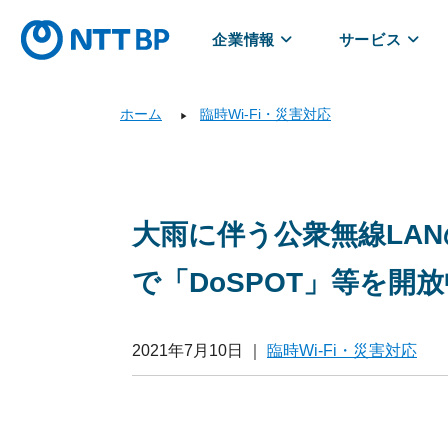
企業情報
サービス
ホーム
臨時Wi-Fi・災害対応
▶
大雨に伴う公衆無線LA
で「DoSPOT」等を開
2021年7月10日
｜
臨時Wi-Fi・災害対応