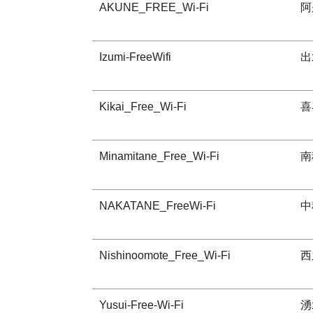
AKUNE_FREE_Wi-Fi
阿
Izumi-FreeWifi
出
Kikai_Free_Wi-Fi
喜
Minamitane_Free_Wi-Fi
南
NAKATANE_FreeWi-Fi
中
Nishinoomote_Free_Wi-Fi
西
Yusui-Free-Wi-Fi
湧