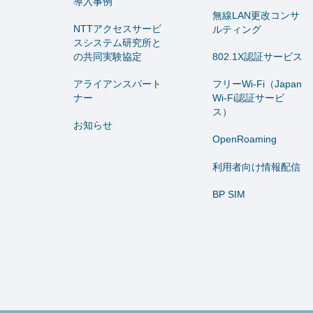
導入事例
無線LAN更改コンサ
NTTアクセスサービ
ルティング
スシステム研究所と
の共同実験協定
802.1X認証サービス
アライアンスパート
フリーWi-Fi（Japan
ナー
Wi-Fi認証サービ
ス）
お知らせ
OpenRoaming
利用者向け情報配信
BP SIM