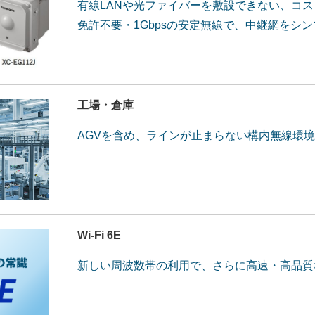
有線LANや光ファイバーを敷設できない、コ
免許不要・1Gbpsの安定無線で、中継網をシ
工場・倉庫
AGVを含め、ラインが止まらない構内無線環
Wi-Fi 6E
新しい周波数帯の利用で、さらに高速・高品質なW